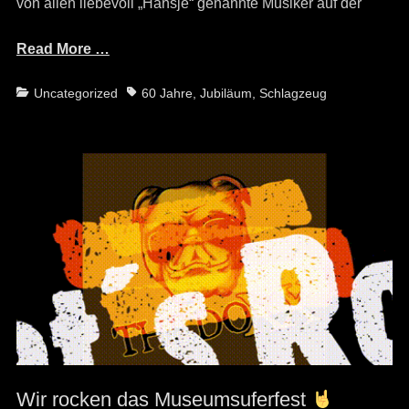
von allen liebevoll „Hänsje“ genannte Musiker auf der
Read More …
Categories
Tags
Uncategorized
60 Jahre
,
Jubiläum
,
Schlagzeug
Wir rocken das Museumsuferfest