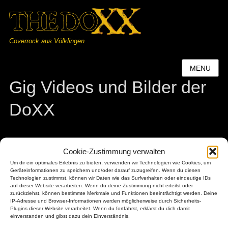
Coverrock aus Völklingen
MENU
Gig Videos und Bilder der
DoXX
Cookie-Zustimmung verwalten
Um dir ein optimales Erlebnis zu bieten, verwenden wir Technologien wie Cookies, um
Music to Help 2023
Geräteinformationen zu speichern und/oder darauf zuzugreifen. Wenn du diesen
Technologien zustimmst, können wir Daten wie das Surfverhalten oder eindeutige IDs
auf dieser Website verarbeiten. Wenn du deine Zustimmung nicht erteilst oder
zurückziehst, können bestimmte Merkmale und Funktionen beeinträchtigt werden. Deine
Weiherfest Geislautern
IP-Adresse und Browser-Informationen werden möglicherweise durch Sicherheits-
Plugins dieser Website verarbeitet. Wenn du fortfährst, erklärst du dich damit
einverstanden und gibst dazu dein Einverständnis.