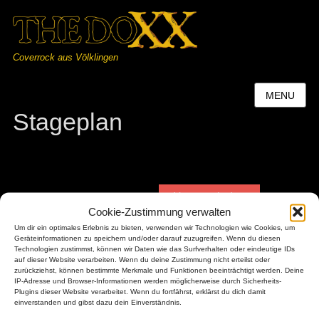
Coverrock aus Völklingen
MENU
Stageplan
Herunterladen
Stageplan Technical Rider Extern
Cookie-Zustimmung verwalten
Um dir ein optimales Erlebnis zu bieten, verwenden wir Technologien wie Cookies, um
Geräteinformationen zu speichern und/oder darauf zuzugreifen. Wenn du diesen
Technologien zustimmst, können wir Daten wie das Surfverhalten oder eindeutige IDs
auf dieser Website verarbeiten. Wenn du deine Zustimmung nicht erteilst oder
zurückziehst, können bestimmte Merkmale und Funktionen beeinträchtigt werden. Deine
IP-Adresse und Browser-Informationen werden möglicherweise durch Sicherheits-
Plugins dieser Website verarbeitet. Wenn du fortfährst, erklärst du dich damit
Users Today : 12
einverstanden und gibst dazu dein Einverständnis.