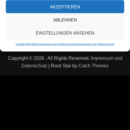
AKZEPTIEREN
Facebook
YouTube
Instagra
ABLEHNEN
EINSTELLUNGEN ANSEHEN
Schreibe uns eine E-Mail
Cookie-Richtlinie
Impressum und Datenschutz
Impressum und Datenschutz
Copyright © 2026
. All Rights Reserved.
Impressum und
Datenschutz
| Rock Star by
Catch Themes