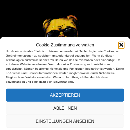
Cookie-Zustimmung verwalten
Um dir ein optimales Erlebnis zu bieten, verwenden wir Technologien wie Cookies, um
Geräteinformationen zu speichern und/oder darauf zuzugreifen. Wenn du diesen
Technologien zustimmst, können wir Daten wie das Surfverhalten oder eindeutige IDs
auf dieser Website verarbeiten. Wenn du deine Zustimmung nicht erteilst oder
zurückziehst, können bestimmte Merkmale und Funktionen beeinträchtigt werden. Deine
IP-Adresse und Browser-Informationen werden möglicherweise durch Sicherheits-
Plugins dieser Website verarbeitet. Wenn du fortfährst, erklärst du dich damit
einverstanden und gibst dazu dein Einverständnis.
Wir rocken das Museumsuferfest
AKZEPTIEREN
Posted
20 Juli, 2026
on
ABLEHNEN
Wir platzen vor Freude und können es kaum erwarten: Wir
haben den begehrten Zuschlag für einen Auftritt auf dem
EINSTELLUNGEN ANSEHEN
Museumsuferfest am 29.08.2026 15:30Uhr in Frankfurt am