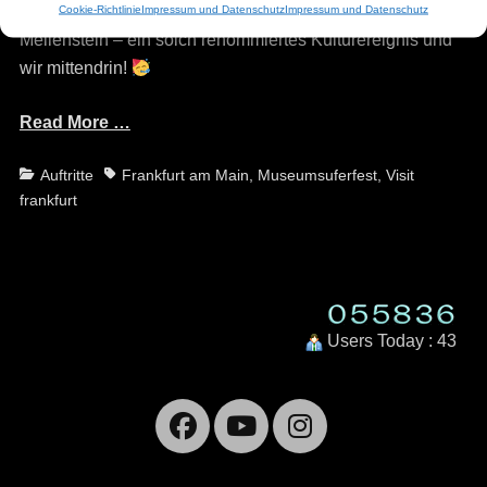
Cookie-Richtlinie
Impressum und Datenschutz
Impressum und Datenschutz
Main erhalten. Was für eine Ehre und welch großartiger
Meilenstein – ein solch renommiertes Kulturereignis und
wir mittendrin!
Read More …
Categories
Tags
Auftritte
Frankfurt am Main
,
Museumsuferfest
,
Visit
frankfurt
Users Today : 43
Facebook
YouTube
Instagra