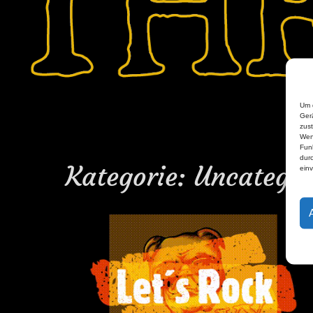
Um d
Ger
zust
Wen
Fun
durc
Kategorie:
Uncategor
ein