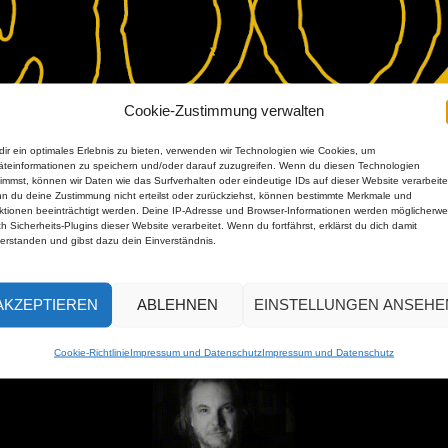
Cookie-Zustimmung verwalten
ir ein optimales Erlebnis zu bieten, verwenden wir Technologien wie Cookies, um
äteinformationen zu speichern und/oder darauf zuzugreifen. Wenn du diesen Technologien
immst, können wir Daten wie das Surfverhalten oder eindeutige IDs auf dieser Website verarbeite
n du deine Zustimmung nicht erteilst oder zurückziehst, können bestimmte Merkmale und
ktionen beeinträchtigt werden. Deine IP-Adresse und Browser-Informationen werden möglicherwe
h Sicherheits-Plugins dieser Website verarbeitet. Wenn du fortfährst, erklärst du dich damit
ized
verstanden und gibst dazu dein Einverständnis.
AKZEPTIEREN
ABLEHNEN
EINSTELLUNGEN ANSEHE
Cookie-Richtlinie
Impressum und Datenschutz
Impressum und Datenschutz