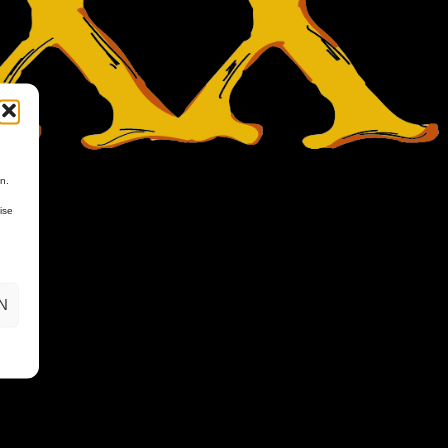
n.
ise
N