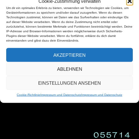
Cookie-Zustimmung verwalten
Um dir ein optimales Erlebnis zu bieten, verwenden wir Technologien wie Cookies, um
Geräteinformationen zu speichern und/oder darauf zuzugreifen. Wenn du diesen
Technologien zustimmst, können wir Daten wie das Surfverhalten oder eindeutige IDs
auf dieser Website verarbeiten. Wenn du deine Zustimmung nicht erteilst oder
zurückziehst, können bestimmte Merkmale und Funktionen beeinträchtigt werden. Deine
IP-Adresse und Browser-Informationen werden möglicherweise durch Sicherheits-
Plugins dieser Website verarbeitet. Wenn du fortfährst, erklärst du dich damit
einverstanden und gibst dazu dein Einverständnis.
AKZEPTIEREN
ABLEHNEN
EINSTELLUNGEN ANSEHEN
Cookie-Richtlinie
Impressum und Datenschutz
Impressum und Datenschutz