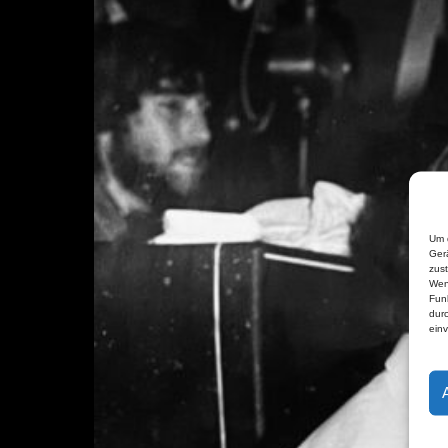
Um d
Ger
zust
Wen
Fun
durc
ein