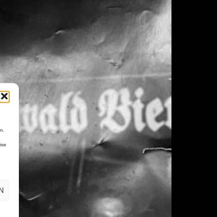
n.
ise
N