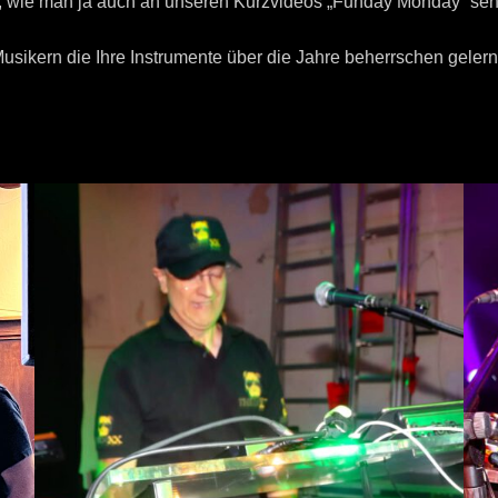
d, wie man ja auch an unseren Kurzvideos „Funday Monday“ se
 Musikern die Ihre Instrumente über die Jahre beherrschen gele